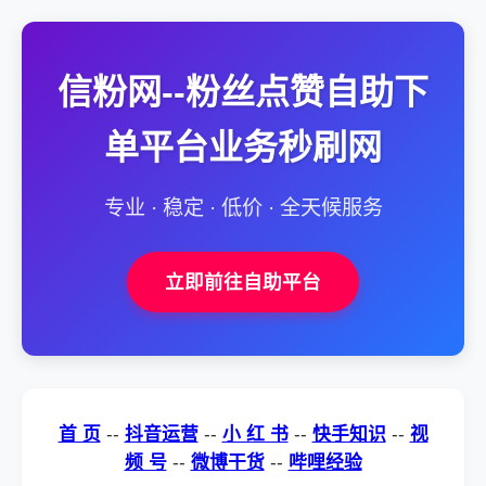
信粉网--粉丝点赞自助下
单平台业务秒刷网
专业 · 稳定 · 低价 · 全天候服务
立即前往自助平台
首 页
--
抖音运营
--
小 红 书
--
快手知识
--
视
频 号
--
微博干货
--
哔哩经验