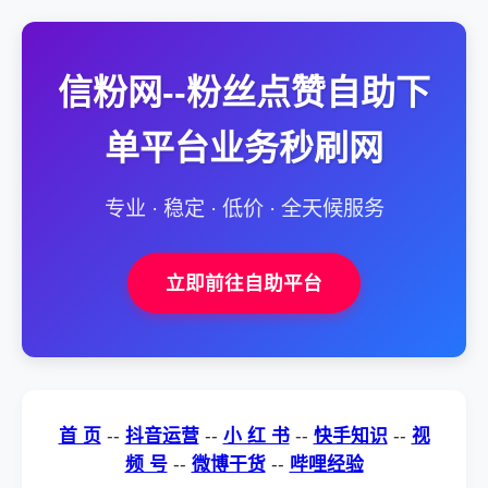
信粉网--粉丝点赞自助下
单平台业务秒刷网
专业 · 稳定 · 低价 · 全天候服务
立即前往自助平台
首 页
--
抖音运营
--
小 红 书
--
快手知识
--
视
频 号
--
微博干货
--
哔哩经验