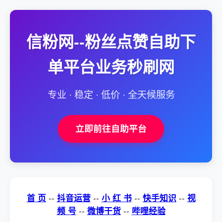
信粉网--粉丝点赞自助下
单平台业务秒刷网
专业 · 稳定 · 低价 · 全天候服务
立即前往自助平台
首 页
--
抖音运营
--
小 红 书
--
快手知识
--
视
频 号
--
微博干货
--
哔哩经验