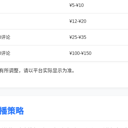
¥5-¥10
¥12-¥20
20评论
¥25-¥35
50评论
¥100-¥150
有所调整，请以平台实际显示为准。
传播策略