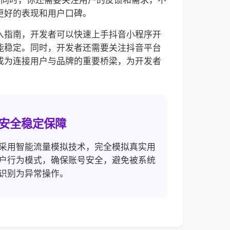
。同时，你还需要关注用户的反馈和需求，不
更好的表现和用户口碑。
入指南，开发者可以快速上手抖音小程序开
能稳定。同时，开发者还需要关注抖音平台
成为连接用户与品牌的重要桥梁，为开发者
安全稳定保障
采用智能流量模拟技术，完全模拟真实用
户行为模式，确保账号安全，避免被系统
识别为异常操作。