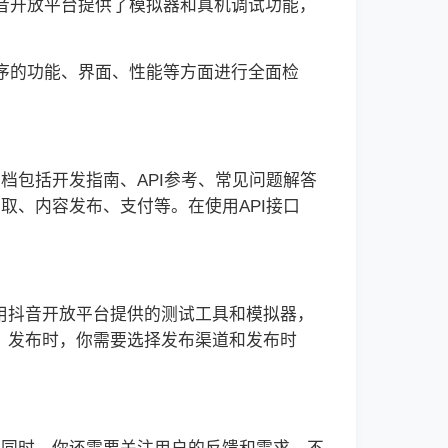
抖音开放平台提供了模拟器和真机调试功能，
程序的功能、界面、性能等方面进行全面检
档包括开发指南、API参考、常见问题解答
取、内容发布、支付等。在使用API接口
用抖音开放平台提供的测试工具和模拟器，
。发布时，你需要选择发布渠道和发布时