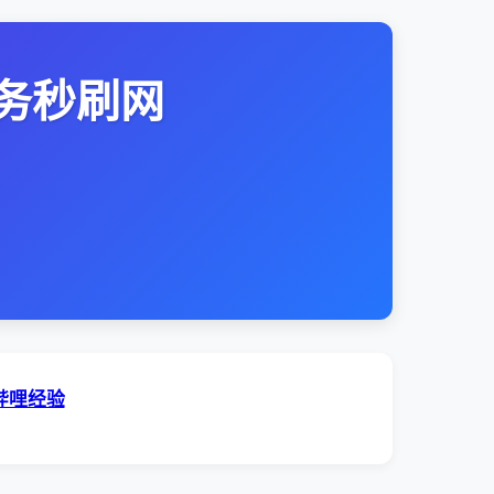
务秒刷网
哔哩经验