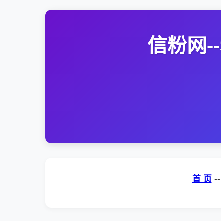
信粉网
首 页
-