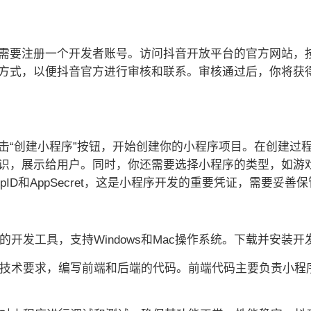
需要注册一个开发者账号。访问抖音开放平台的官方网站，
方式，以便抖音官方进行审核和联系。审核通过后，你将获
击“创建小程序”按钮，开始创建你的小程序项目。在创建过
识，展示给用户。同时，你还需要选择小程序的类型，如游
ID和AppSecret，这是小程序开发的重要凭证，需要妥善
门的开发工具，支持Windows和Mac操作系统。下载并安
范和技术要求，编写前端和后端的代码。前端代码主要负责小