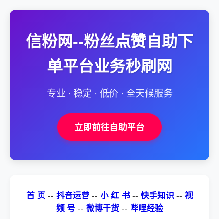
信粉网--粉丝点赞自助下
单平台业务秒刷网
专业 · 稳定 · 低价 · 全天候服务
立即前往自助平台
首 页
--
抖音运营
--
小 红 书
--
快手知识
--
视
频 号
--
微博干货
--
哔哩经验