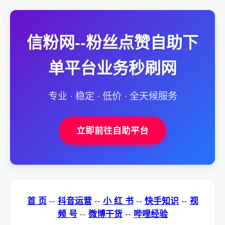
信粉网--粉丝点赞自助下
单平台业务秒刷网
专业 · 稳定 · 低价 · 全天候服务
立即前往自助平台
首 页
--
抖音运营
--
小 红 书
--
快手知识
--
视
频 号
--
微博干货
--
哔哩经验