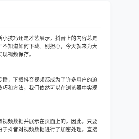
活小技巧还是才艺展示，抖音上的内容总是
于不知道如何下载。别担心，今天就来为大
实现视频保存。
传播，下载抖音视频都成为了许多用户的迫
技巧和方法，我们依然可以在浏览器中实现
取视频数据并展示在页面上的。因此，只要
由于抖音对视频数据进行了加密处理，直接