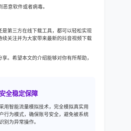
到恶意软件或者病毒。
还是第三方在线下载工具，都可以轻松实现
持续关注并为大家带来最新的抖音视频下载
分享。希望本文的介绍能够对你有所帮助，
安全稳定保障
采用智能流量模拟技术，完全模拟真实用
户行为模式，确保账号安全，避免被系统
识别为异常操作。