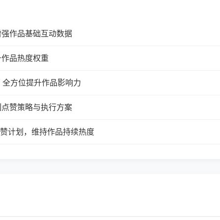
增强作品基础互动数据
升作品热度权重
，全方位提升作品影响力
制点赞策略与执行方案
续点赞计划，维持作品持续热度