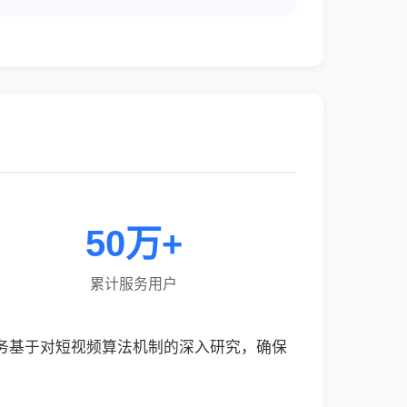
50万+
累计服务用户
服务基于对短视频算法机制的深入研究，确保