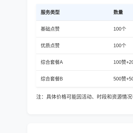
服务类型
数量
基础点赞
100个
优质点赞
100个
综合套餐A
100赞+
综合套餐B
500赞+
注：具体价格可能因活动、时段和资源情况