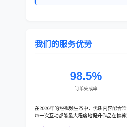
我们的服务优势
98.5%
订单完成率
在2026年的短视频生态中，优质内容配
每一次互动都能最大程度地提升作品在推荐