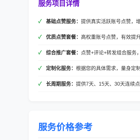
服务项目详情
基础点赞服务：
提供真实活跃账号点赞，
优质点赞套餐：
高权重账号点赞，有效提
综合推广套餐：
点赞+评论+转发组合服务
定制化服务：
根据您的具体需求，量身定
长周期服务：
提供7天、15天、30天连
服务价格参考