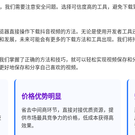
具时，我们需要注意安全问题。选择可信度高的工具，避免下载
览器直接操作下载抖音视频的方法。无论是使用开发者工具
和发展，未来可能会有更多的下载方法和工具出现。我们将
我们掌握了正确的方法和技巧，就可以轻松实现视频保存和
更好地保存和分享自己喜欢的视频。
价格优势明显
，
省去中间商环节，直接对接优质资源，提
夜
供市场最具竞争力的价格，低成本获得高
效果。