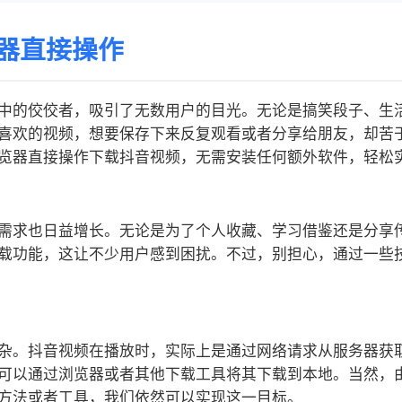
器直接操作
中的佼佼者，吸引了无数用户的目光。无论是搞笑段子、生
喜欢的视频，想要保存下来反复观看或者分享给朋友，却苦
览器直接操作下载抖音视频，无需安装任何额外软件，轻松
需求也日益增长。无论是为了个人收藏、学习借鉴还是分享
载功能，这让不少用户感到困扰。不过，别担心，通过一些
杂。抖音视频在播放时，实际上是通过网络请求从服务器获
可以通过浏览器或者其他下载工具将其下载到本地。当然，
方法或者工具，我们依然可以实现这一目标。