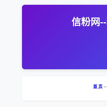
信粉网
首 页
-