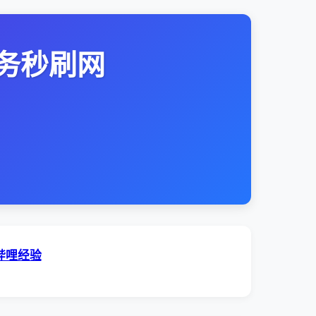
务秒刷网
哔哩经验