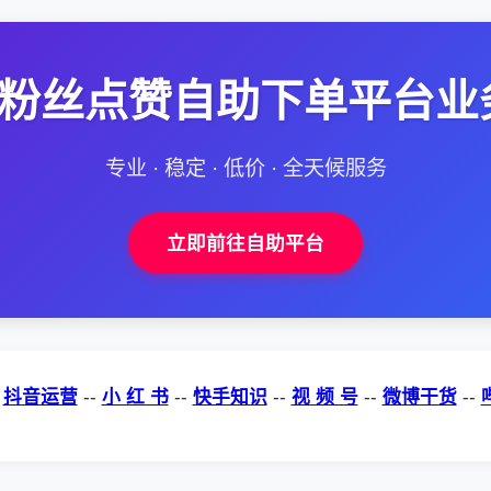
--粉丝点赞自助下单平台业
专业 · 稳定 · 低价 · 全天候服务
立即前往自助平台
-
抖音运营
--
小 红 书
--
快手知识
--
视 频 号
--
微博干货
--