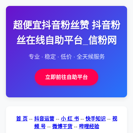
超便宜抖音粉丝赞 抖音粉
丝在线自助平台_信粉网
专业 · 稳定 · 低价 · 全天候服务
立即前往自助平台
首 页
--
抖音运营
--
小 红 书
--
快手知识
--
视
频 号
--
微博干货
--
哔哩经验