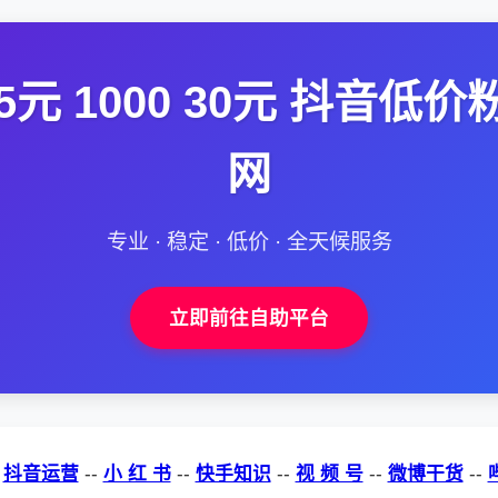
5元 1000 30元 抖音
网
专业 · 稳定 · 低价 · 全天候服务
立即前往自助平台
-
抖音运营
--
小 红 书
--
快手知识
--
视 频 号
--
微博干货
--