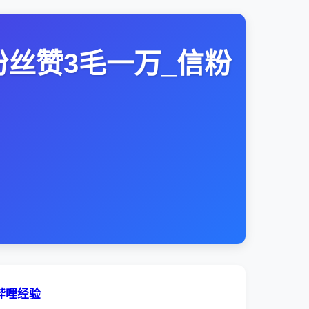
低价粉丝赞3毛一万_信粉
哔哩经验