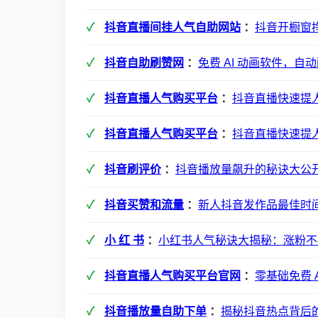
抖音直播间挂人气自助网站
：
抖音开橱窗
抖音自助刷赞网
：
免费 AI 动画软件，自
抖音直播人气购买平台
：
抖音直播快速提
抖音直播人气购买平台
：
抖音直播快速提人
抖音刷评价
：
抖音播放量飙升的秘诀大公
抖音买赞和流量
：
新人抖音发作品最佳时
小 红 书
：
小红书人气秘诀大揭秘：涨粉不
抖音直播人气购买平台官网
：
零基础免费 
抖音播放量自助下单
：
揭秘抖音热点背后