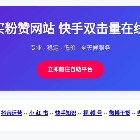
粉赞网站 快手双击量在线
专业 · 稳定 · 低价 · 全天候服务
立即前往自助平台
-
抖音运营
--
小 红 书
--
快手知识
--
视 频 号
--
微博干货
--