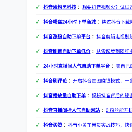
抖音涨粉黑科技
：
想要抖音视频火？试试
抖音粉丝24小时下单商城
：
绕过抖音下载
抖音涨粉自助下单平台
：
抖音剪辑电视剧
抖音刷赞自助下单低价
：
从零起步到网红
24小时直播间人气自助下单平台
：
卖自己
抖音刷评论
：
开启抖音星图赚钱模式，一
抖音播放量自助下单
：
揭秘抖音背后的秘
抖音直播间挂人气自助网站
：
0 粉丝能
抖音买赞
：
抖音小黄车带货实战技巧，快