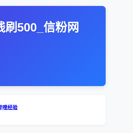
刷500_信粉网
哔哩经验