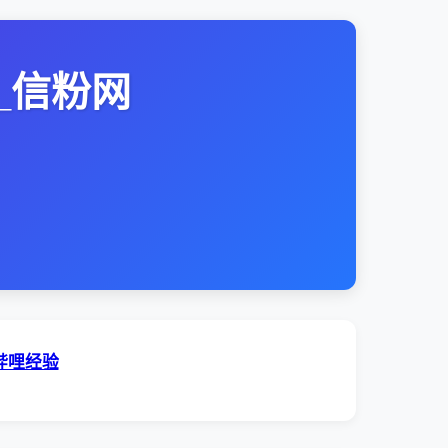
_信粉网
哔哩经验