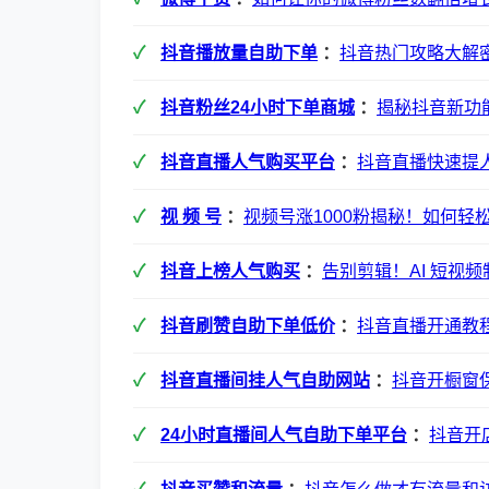
抖音播放量自助下单
：
抖音热门攻略大解
抖音粉丝24小时下单商城
：
揭秘抖音新功
抖音直播人气购买平台
：
抖音直播快速提
视 频 号
：
视频号涨1000粉揭秘！如何轻
抖音上榜人气购买
：
告别剪辑！AI 短视
抖音刷赞自助下单低价
：
抖音直播开通教
抖音直播间挂人气自助网站
：
抖音开橱窗保
24小时直播间人气自助下单平台
：
抖音开