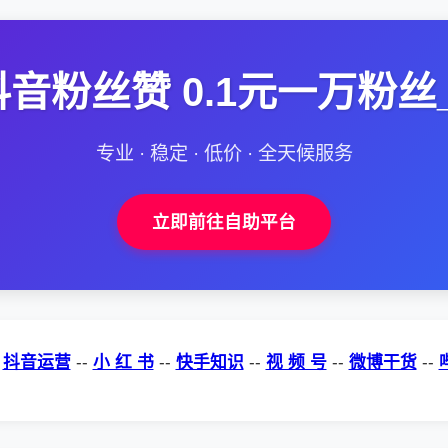
抖音粉丝赞 0.1元一万粉丝
专业 · 稳定 · 低价 · 全天候服务
立即前往自助平台
-
抖音运营
--
小 红 书
--
快手知识
--
视 频 号
--
微博干货
--