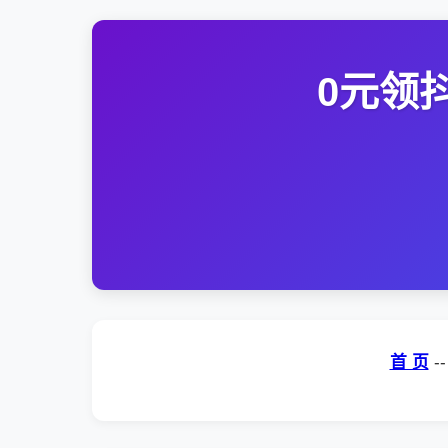
0元领
首 页
-