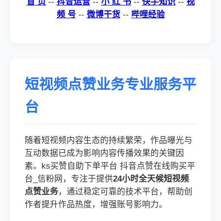
首 页
--
抖音运营
--
小 红 书
--
快手知识
--
视
频 号
--
微博干货
--
哔哩经验
短视频点赞业务专业服务平
台
随着短视频内容生态的持续繁荣，作品曝光与
互动数据已成为影响内容传播效果的关键因
素。ks买赞自助下单平台 抖音点赞在线购买平
台_信粉网，专注于提供
24小时全天候短视频
点赞业务
，通过稳定可靠的技术平台，帮助创
作者提升作品热度，增强账号影响力。