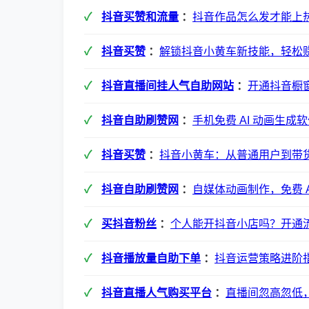
抖音买赞和流量
：
抖音作品怎么发才能上
抖音买赞
：
解锁抖音小黄车新技能，轻松
抖音直播间挂人气自助网站
：
开通抖音橱
抖音自助刷赞网
：
手机免费 AI 动画生成
抖音买赞
：
抖音小黄车：从普通用户到带
抖音自助刷赞网
：
自媒体动画制作，免费 A
买抖音粉丝
：
个人能开抖音小店吗？开通
抖音播放量自助下单
：
抖音运营策略进阶
抖音直播人气购买平台
：
直播间忽高忽低