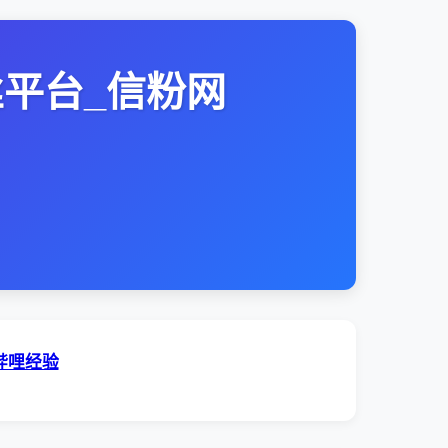
丝平台_信粉网
哔哩经验