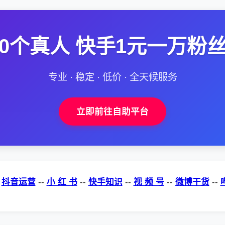
0个真人 快手1元一万粉
专业 · 稳定 · 低价 · 全天候服务
立即前往自助平台
-
抖音运营
--
小 红 书
--
快手知识
--
视 频 号
--
微博干货
--