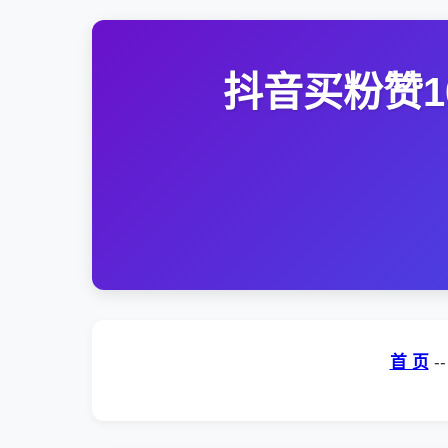
抖音买粉赞1
首 页
-