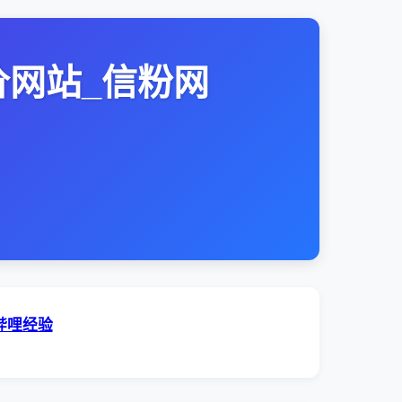
价网站_信粉网
哔哩经验