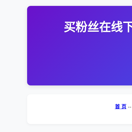
买粉丝在线下
首 页
-