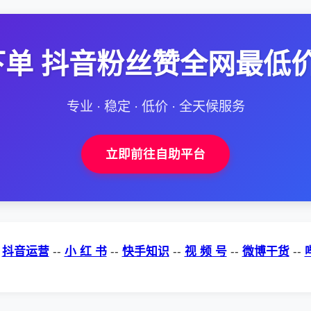
单 抖音粉丝赞全网最低
专业 · 稳定 · 低价 · 全天候服务
立即前往自助平台
-
抖音运营
--
小 红 书
--
快手知识
--
视 频 号
--
微博干货
--