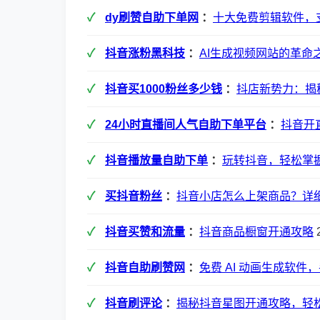
dy刷赞自助下单网
：
十大免费剪辑软件，支
抖音涨粉黑科技
：
AI生成视频网站的革命
抖音买1000粉丝多少钱
：
抖店新势力：揭
24小时直播间人气自助下单平台
：
抖音开
抖音播放量自助下单
：
玩转抖音，轻松掌握
买抖音粉丝
：
抖音小店怎么上架商品？详
抖音买赞和流量
：
抖音商品橱窗开通攻略
2
抖音自助刷赞网
：
免费 AI 动画生成软件
抖音刷评论
：
揭秘抖音星图开通攻略，轻