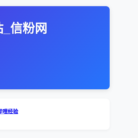
站_信粉网
哔哩经验