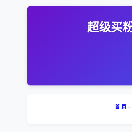
超级买粉
首 页
-