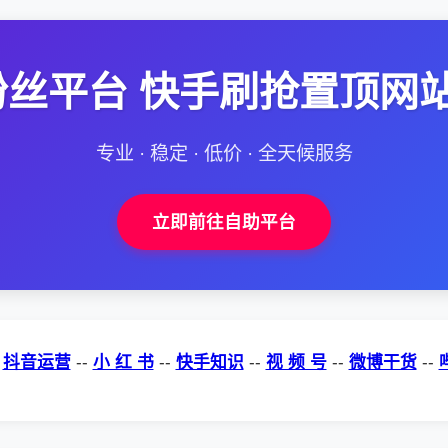
丝平台 快手刷抢置顶网
专业 · 稳定 · 低价 · 全天候服务
立即前往自助平台
-
抖音运营
--
小 红 书
--
快手知识
--
视 频 号
--
微博干货
--