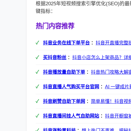
根据2025年短视频搜索引擎优化(SEO)
键指标：
热门内容推荐
抖音业务在线下单平台
：
抖音开直播完整
买抖音粉丝
：
抖音小店怎么上架商品？详
抖音播放量自助下单
：
抖音热门攻略大解
抖音直播人气购买平台官网
：
AI 一键成
抖音刷赞自助下单网
：
简单易懂！抖音视
抖音直播间挂人气自助网站
：
抖音开橱窗
抖音涨粉黑科技
：
想上热门不再难，揭秘