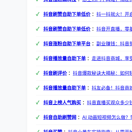
抖音刷赞自助下单低价
：
抖一抖就火！开
抖音刷赞自助下单低价
：
抖音开直播，零
抖音涨粉自助下单平台
：
副业赚钱：抖音
抖音播放量自助下单
：
走进抖音商城，享
抖音刷评价
：
抖音爆款秘诀大揭秘：如何
抖音播放量自助下单
：
抖友必备！抖音商
抖音上榜人气购买
：
抖音直播买观众多少钱
抖音自助刷赞网
：
AI 动画短视频怎么做