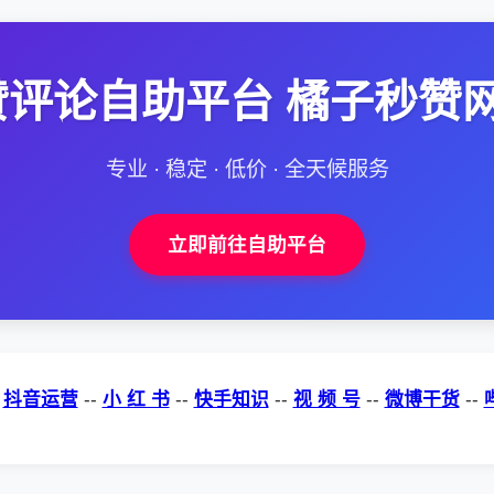
评论自助平台 橘子秒赞
专业 · 稳定 · 低价 · 全天候服务
立即前往自助平台
-
抖音运营
--
小 红 书
--
快手知识
--
视 频 号
--
微博干货
--