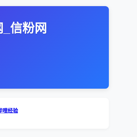
网_信粉网
哔哩经验