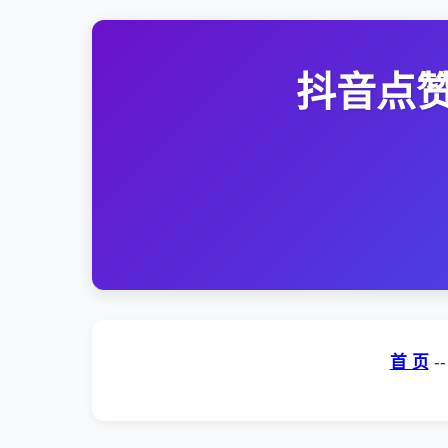
抖音点赞
首 页
-