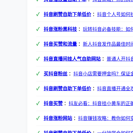
抖音刷赞自助下单低价
：
抖音个人号如何
抖音涨粉黑科技
：
玩转抖音必备技能：如
抖音买赞和流量
：
新人抖音发作品最佳时
抖音直播间挂人气自助网站
：
普通人开抖
买抖音粉丝
：
抖音小店需要押金吗？保证
抖音刷赞自助下单低价
：
抖音直播开通全
抖音买赞
：
抖友必看：抖音挂小黄车的正
抖音涨粉网站
：
抖音赚钱攻略：教你如何变