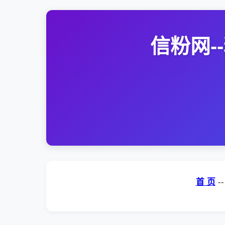
信粉网
首 页
-