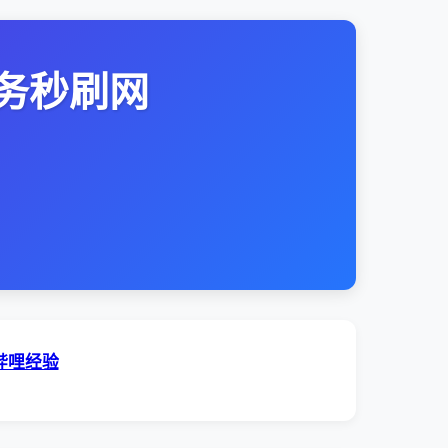
务秒刷网
哔哩经验