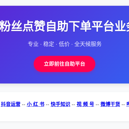
--粉丝点赞自助下单平台业
专业 · 稳定 · 低价 · 全天候服务
立即前往自助平台
-
抖音运营
--
小 红 书
--
快手知识
--
视 频 号
--
微博干货
--