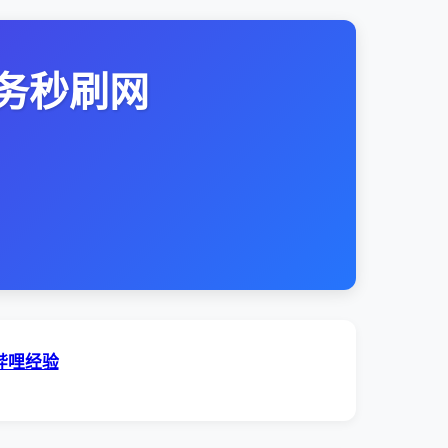
务秒刷网
哔哩经验