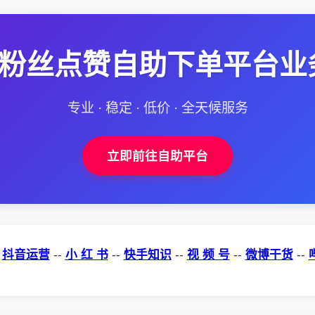
--粉丝点赞自助下单平台业
专业 · 稳定 · 低价 · 全天候服务
立即前往自助平台
-
抖音运营
--
小 红 书
--
快手知识
--
视 频 号
--
微博干货
--