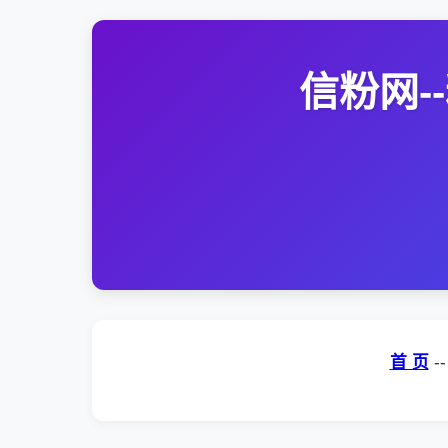
信粉网
首 页
-