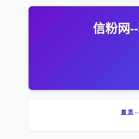
信粉网
首 页
-