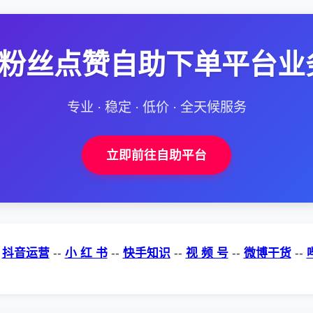
--粉丝点赞自助下单平台业
专业 · 稳定 · 低价 · 全天候服务
立即前往自助平台
-
抖音运营
--
小 红 书
--
快手知识
--
视 频 号
--
微博干货
--