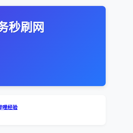
务秒刷网
哔哩经验