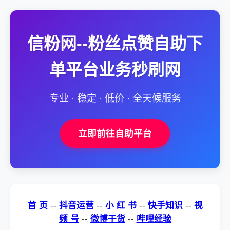
信粉网--粉丝点赞自助下
单平台业务秒刷网
专业 · 稳定 · 低价 · 全天候服务
立即前往自助平台
首 页
--
抖音运营
--
小 红 书
--
快手知识
--
视
频 号
--
微博干货
--
哔哩经验