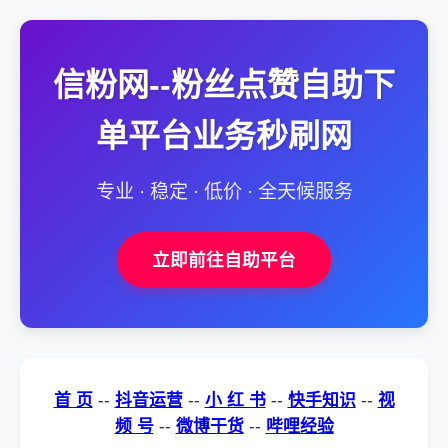
信粉网--粉丝点赞自助下
单平台业务秒刷网
专业 · 稳定 · 低价 · 全天候服务
立即前往自助平台
首 页
--
抖音运营
--
小 红 书
--
快手知识
--
视
频 号
--
微博干货
--
哔哩经验