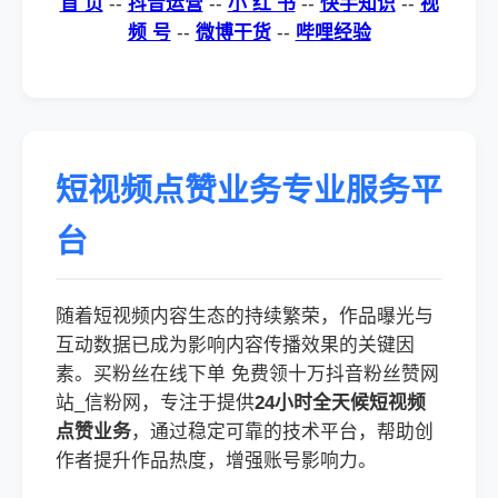
首 页
--
抖音运营
--
小 红 书
--
快手知识
--
视
频 号
--
微博干货
--
哔哩经验
短视频点赞业务专业服务平
台
随着短视频内容生态的持续繁荣，作品曝光与
互动数据已成为影响内容传播效果的关键因
素。买粉丝在线下单 免费领十万抖音粉丝赞网
站_信粉网，专注于提供
24小时全天候短视频
点赞业务
，通过稳定可靠的技术平台，帮助创
作者提升作品热度，增强账号影响力。