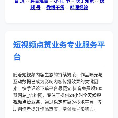
首 页
--
抖音运营
--
小 红 书
--
快手知识
--
视
频 号
--
微博干货
--
哔哩经验
短视频点赞业务专业服务平
台
随着短视频内容生态的持续繁荣，作品曝光与
互动数据已成为影响内容传播效果的关键因
素。快手评论下单平台最便宜 抖音免费领100
赞网站_信粉网，专注于提供
24小时全天候短
视频点赞业务
，通过稳定可靠的技术平台，帮
助创作者提升作品热度，增强账号影响力。