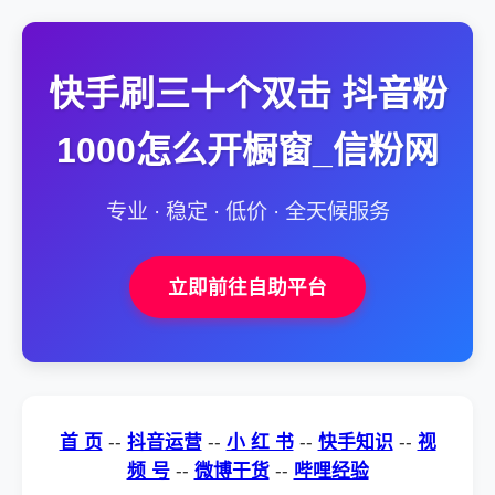
快手刷三十个双击 抖音粉
1000怎么开橱窗_信粉网
专业 · 稳定 · 低价 · 全天候服务
立即前往自助平台
首 页
--
抖音运营
--
小 红 书
--
快手知识
--
视
频 号
--
微博干货
--
哔哩经验