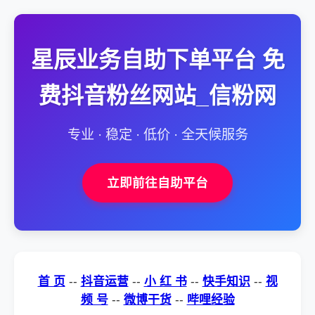
星辰业务自助下单平台 免
费抖音粉丝网站_信粉网
专业 · 稳定 · 低价 · 全天候服务
立即前往自助平台
首 页
--
抖音运营
--
小 红 书
--
快手知识
--
视
频 号
--
微博干货
--
哔哩经验