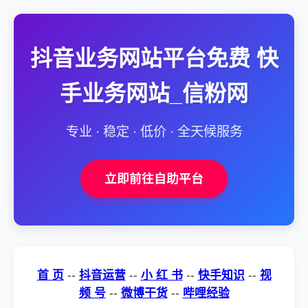
抖音业务网站平台免费 快
手业务网站_信粉网
专业 · 稳定 · 低价 · 全天候服务
立即前往自助平台
首 页
--
抖音运营
--
小 红 书
--
快手知识
--
视
频 号
--
微博干货
--
哔哩经验