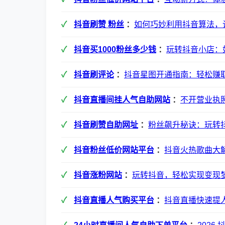
抖音刷赞 粉丝
：
如何巧妙利用抖音算法，
抖音买1000粉丝多少钱
：
玩转抖音小店：
抖音刷评论
：
抖音星图开通指南：轻松赚
抖音直播间挂人气自助网站
：
不开营业执
抖音刷赞自助网址
：
粉丝飙升秘诀：玩转
抖音粉丝低价网站平台
：
抖音火热歌曲大解
抖音涨粉网站
：
玩转抖音，轻松实现变现
抖音直播人气购买平台
：
抖音直播快速提