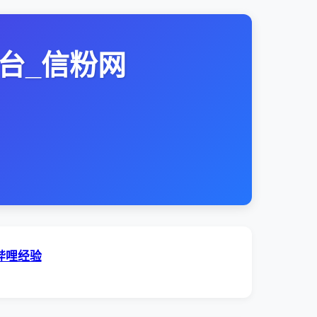
台_信粉网
哔哩经验