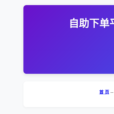
自助下单
首 页
-