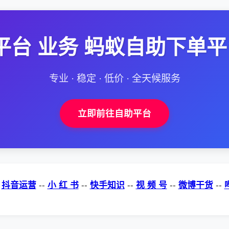
平台 业务 蚂蚁自助下单平
专业 · 稳定 · 低价 · 全天候服务
立即前往自助平台
-
抖音运营
--
小 红 书
--
快手知识
--
视 频 号
--
微博干货
--