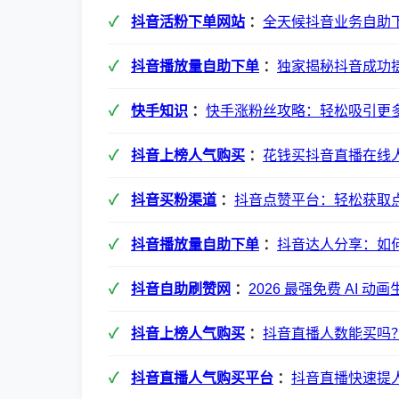
抖音活粉下单网站
：
全天候抖音业务自助
抖音播放量自助下单
：
独家揭秘抖音成功
快手知识
：
快手涨粉丝攻略：轻松吸引更
抖音上榜人气购买
：
花钱买抖音直播在线
抖音买粉渠道
：
抖音点赞平台：轻松获取
抖音播放量自助下单
：
抖音达人分享：如
抖音自助刷赞网
：
2026 最强免费 AI 
抖音上榜人气购买
：
抖音直播人数能买吗
抖音直播人气购买平台
：
抖音直播快速提