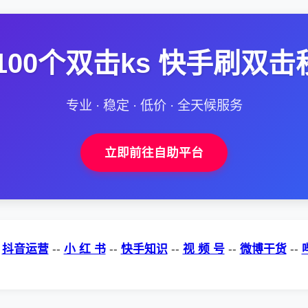
100个双击ks 快手刷双
专业 · 稳定 · 低价 · 全天候服务
立即前往自助平台
-
抖音运营
--
小 红 书
--
快手知识
--
视 频 号
--
微博干货
--