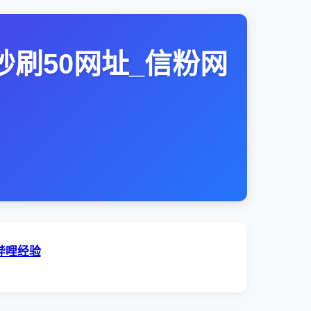
击秒刷50网址_信粉网
哔哩经验