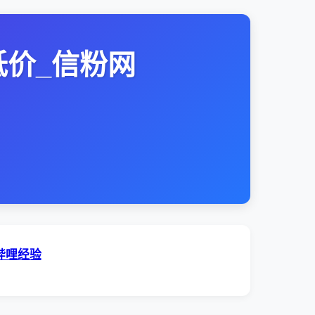
低价_信粉网
哔哩经验