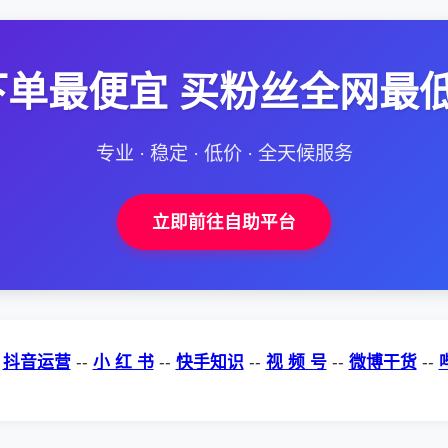
单最便宜 买粉丝全网最
专业 · 稳定 · 低价 · 全天候服务
立即前往自助平台
-
抖音运营
--
小 红 书
--
快手知识
--
视 频 号
--
微博干货
--