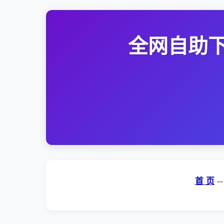
全网自助下
首 页
-