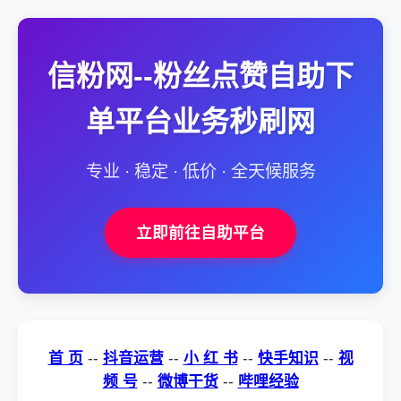
信粉网--粉丝点赞自助下
单平台业务秒刷网
专业 · 稳定 · 低价 · 全天候服务
立即前往自助平台
首 页
--
抖音运营
--
小 红 书
--
快手知识
--
视
频 号
--
微博干货
--
哔哩经验