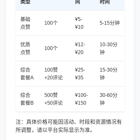
类型
间
时间
基础
¥5-
100个
5-15分钟
点赞
¥10
优质
¥12-
10-30分
100个
点赞
¥20
钟
综合
100赞
¥25-
15-30分
套餐A
+20评论
¥35
钟
综合
500赞
¥100-
30-60分
套餐B
+50评论
¥150
钟
注：具体价格可能因活动、时段和资源情况有
所调整，请以平台实际显示为准。