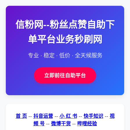
信粉网--粉丝点赞自助下
单平台业务秒刷网
专业 · 稳定 · 低价 · 全天候服务
立即前往自助平台
首 页
--
抖音运营
--
小 红 书
--
快手知识
--
视
频 号
--
微博干货
--
哔哩经验