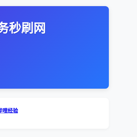
务秒刷网
哔哩经验