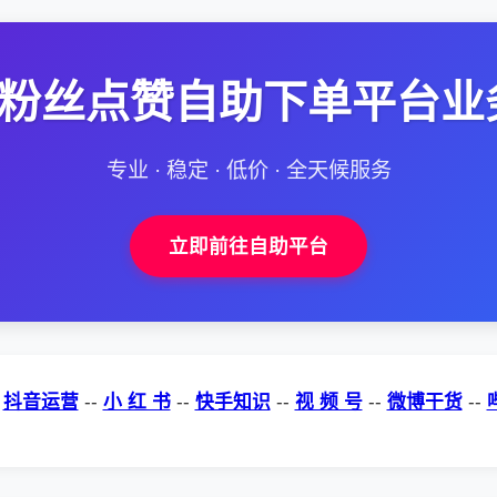
--粉丝点赞自助下单平台业
专业 · 稳定 · 低价 · 全天候服务
立即前往自助平台
-
抖音运营
--
小 红 书
--
快手知识
--
视 频 号
--
微博干货
--