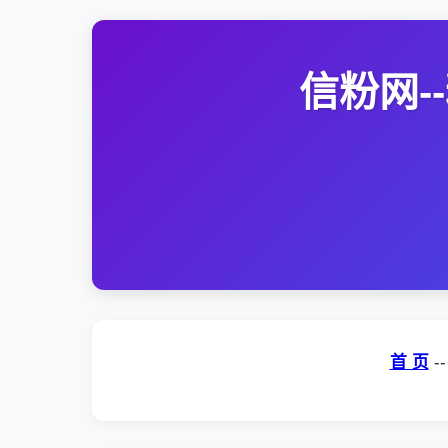
信粉网
首 页
-