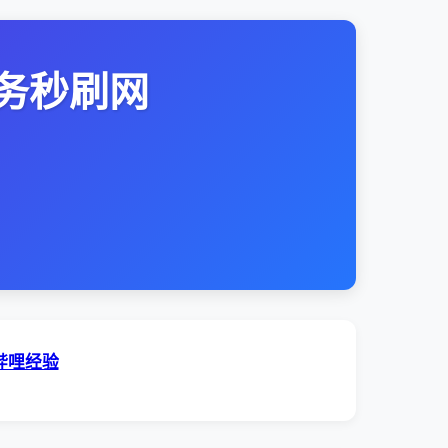
务秒刷网
哔哩经验