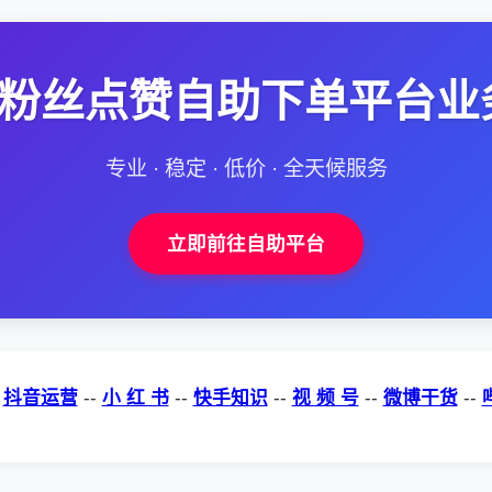
--粉丝点赞自助下单平台业
专业 · 稳定 · 低价 · 全天候服务
立即前往自助平台
-
抖音运营
--
小 红 书
--
快手知识
--
视 频 号
--
微博干货
--