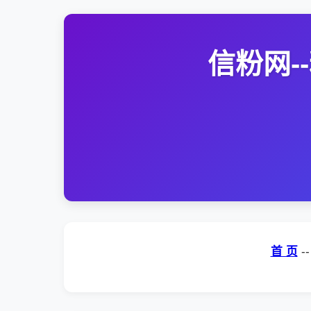
信粉网
首 页
-