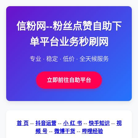
信粉网--粉丝点赞自助下
单平台业务秒刷网
专业 · 稳定 · 低价 · 全天候服务
立即前往自助平台
首 页
--
抖音运营
--
小 红 书
--
快手知识
--
视
频 号
--
微博干货
--
哔哩经验