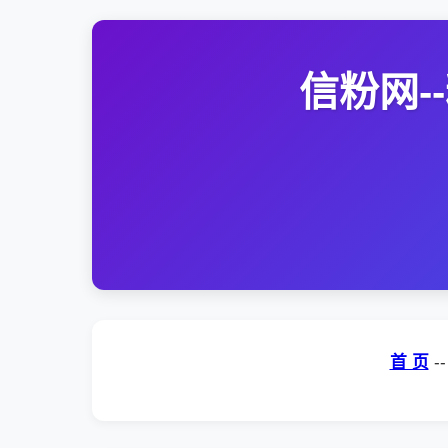
信粉网
首 页
-