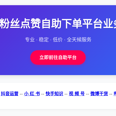
--粉丝点赞自助下单平台业
专业 · 稳定 · 低价 · 全天候服务
立即前往自助平台
-
抖音运营
--
小 红 书
--
快手知识
--
视 频 号
--
微博干货
--