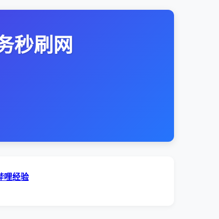
务秒刷网
哔哩经验