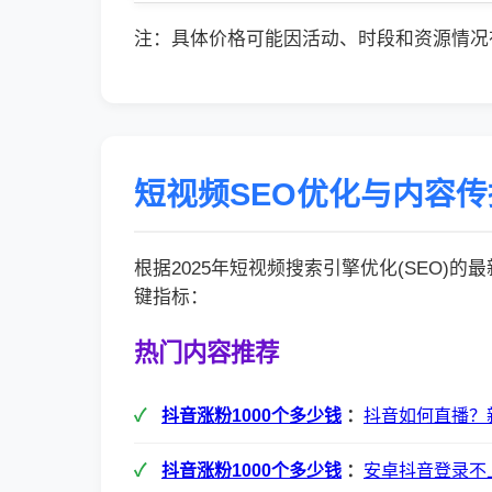
注：具体价格可能因活动、时段和资源情况
短视频SEO优化与内容
根据2025年短视频搜索引擎优化(SEO)
键指标：
热门内容推荐
抖音涨粉1000个多少钱
：
抖音如何直播？
抖音涨粉1000个多少钱
：
安卓抖音登录不