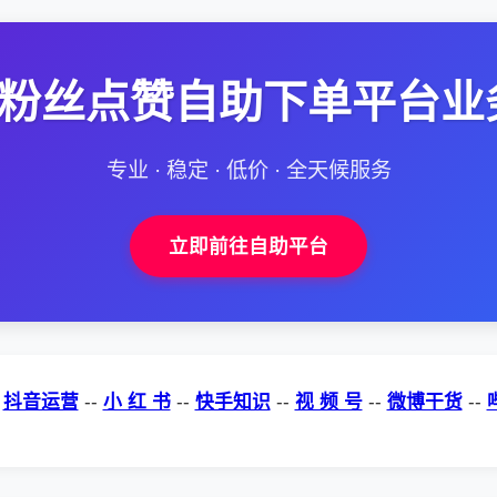
--粉丝点赞自助下单平台业
专业 · 稳定 · 低价 · 全天候服务
立即前往自助平台
-
抖音运营
--
小 红 书
--
快手知识
--
视 频 号
--
微博干货
--