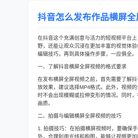
抖音怎么发布作品横屏全
在抖音这个充满创意与活力的短视频平台上
野，还能让观众沉浸在更加丰富的视觉体验
编辑技巧，再到具体操作步骤，一应俱全。
一、了解抖音横屏全屏视频的格式要求
在发布横屏全屏视频之前，首先需要了解抖
放效果，建议选择MP4格式。此外，视频的
时不会出现模糊或拉伸变形的情况。同时，
画质。
二、拍摄与编辑横屏全屏视频的技巧
1. 拍摄技巧：在拍摄横屏视频时，要确
外，合理利用光线和构图，能够让视频更加