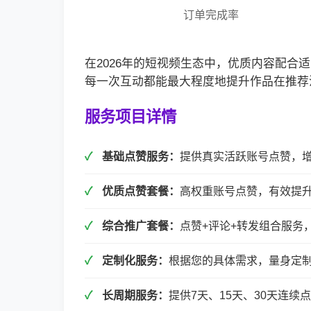
订单完成率
在2026年的短视频生态中，优质内容配
每一次互动都能最大程度地提升作品在推荐
服务项目详情
基础点赞服务：
提供真实活跃账号点赞，
优质点赞套餐：
高权重账号点赞，有效提
综合推广套餐：
点赞+评论+转发组合服务
定制化服务：
根据您的具体需求，量身定
长周期服务：
提供7天、15天、30天连