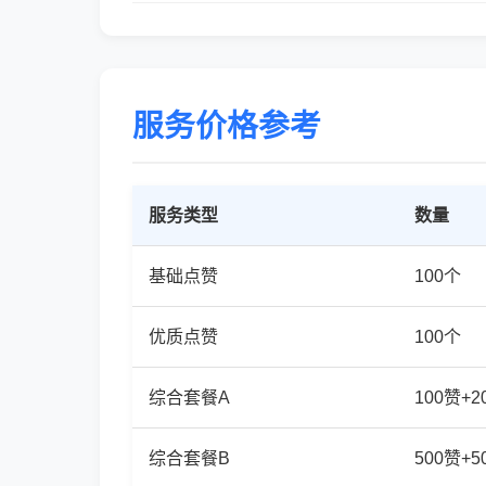
服务价格参考
服务类型
数量
基础点赞
100个
优质点赞
100个
综合套餐A
100赞+
综合套餐B
500赞+