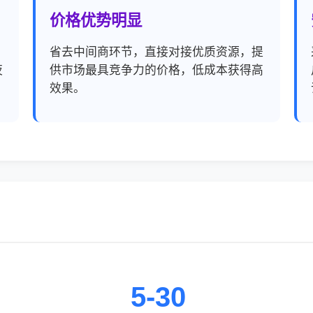
价格优势明显
，
省去中间商环节，直接对接优质资源，提
夜
供市场最具竞争力的价格，低成本获得高
效果。
5-30