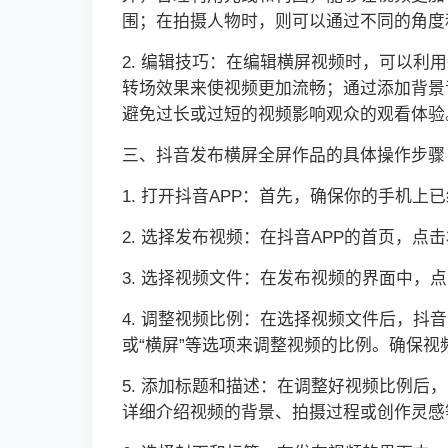
围；在拍摄人物时，则可以通过不同的角度
2. 编辑技巧：在编辑横屏视频时，可以
转场效果来使视频更加流畅；通过添加背景
避免过长或过短的视频影响观众的观看体验
三、抖音发布横屏全屏作品的具体操作步骤
1. 打开抖音APP：首先，确保你的手机上
2. 选择发布视频：在抖音APP的首页，点
3. 选择视频文件：在发布视频的界面中，
4. 调整视频比例：在选择视频文件后，抖音
或“横屏”等选项来调整视频的比例。确保
5. 添加标题和描述：在调整好视频比例
详细介绍视频的背景、拍摄过程或创作灵感