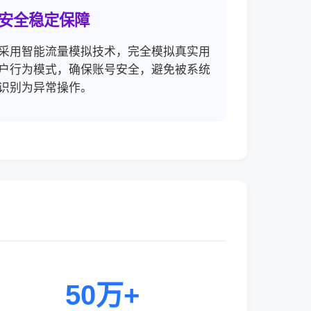
安全稳定保障
采用智能流量模拟技术，完全模拟真实用
户行为模式，确保账号安全，避免被系统
识别为异常操作。
50万+